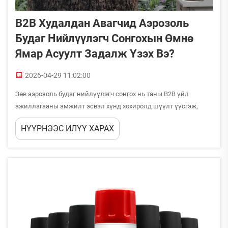
B2B Худалдан Авагчид Аэрозоль
Будаг Нийлүүлэгч Сонгохын Өмнө
Ямар Асуулт Задалж Үзэх Вэ?
2026-04-29 11:02:00
Зөв аэрозоль будаг нийлүүлэгч сонгох нь таны B2B үйл
ажиллагааны амжилт эсвэл хүнд хохиролд шүүлт үүсгэж,
бүтээгдэхүүний чанар, хүргэлтийн хугацаа, урт хугацааны
НҮҮРНЭЭС ИЛҮҮ ХАРАХ
хамтран ажиллах харилцааны амжилт гэх мэт олон зүйлд
нөлөөлж. Зах зээлд мэдлэгтнүүд гэж үүрдүүлж буй олон
тооны нийлүүлэгчдийн дунд B2B худалдан авагчид ...