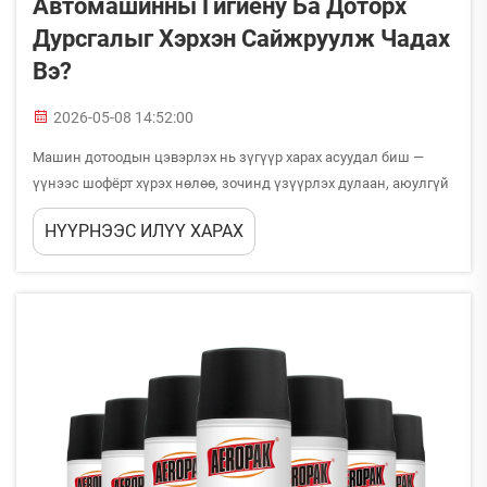
Автомашинны Гигиену Ба Доторх
Дурсгалыг Хэрхэн Сайжруулж Чадах
Вэ?
2026-05-08 14:52:00
Машин дотоодын цэвэрлэх нь зүгүүр харах асуудал биш —
үүнээс шофёрт хүрэх нөлөө, зочинд үзүүрлэх дулаан, аюулгүй
байдал, агаарын чанар, амьдралын урт хугацаанд машины үнэ
НҮҮРНЭЭС ИЛҮҮ ХАРАХ
хамаардаг. Дотоод цэвэрлэх бүтээдүүд онцгой хөгжсөн...