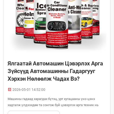
Ялгаатай Автомашин Цэвэрлэх Арга
Зүйсүүд Автомашинны Гадаргууг
Хэрхэн Нөлөөлж Чадах Вэ?
2026-05-01 14:52:00
Машины гадаад харагдах бүтэц, урт хугацааны үнэ цэнэ
хадгалж үлдээхдөө та сонгож буй цэвэрлэх арга техник нь
олон зүйлсийн хувьд жинхэнэ утга үүрдэг — усгүй спрей