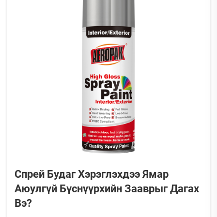
Спрей Будаг Хэрэглэхдээ Ямар
Аюулгүй Бүснүүрхийн Зааврыг Дагах
Вэ?