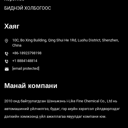
БИДНЭЙ ХОЛБОГООС
Хаяг
10C, Bo Xing Building, Qing Shui He 1Rd, Luohu District, Shenzhen,
China
+86-18923798198
+1 8884148814
[email protected]
Манай компани
2010 онд байгуулагдсан Шэньжэнь i-Like Fine Chemical Co., Ltd нь
автомашиний үйлчилгээ, будаг, гэр ахуйн хэрэгсэл үйлдвэрлэдэг
дэлхийн хэмжээнд үйл ажиллагаа явуулдаг компани юм.