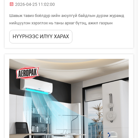
2026-04-25 11:02:00
Шавьж тавих боёлдур хийн аюулгүй байдлын дүрэм журамд
нийцүүлэн хэрэглэх нь таны архаг бүтэц, ажил газрын
аюулгүй байдлыг хамгаалахад онцгой чухал. Таны автомашин
НҮҮРНЭЭС ИЛҮҮ ХАРАХ
хийн дахин будаглах, үйлдвэрлэлийн гадаад будаглах төслийн
ажил, декоратив хэрэглээ зэрэг аль нь бүү хэл, зохистой
аюулгүй байдлын дүрэм журамд нийцүүлэн хэрэглэх нь хүнд
хүртэл хүнд аюулгүй байдлын асуудлуудыг саархуулж буй...