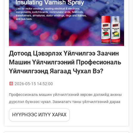
Дотоод Цэвэрлэх Үйлчилгээ Заачин
Машин Үйлчилгээний Професиональ
Үйлчилгээнд Яагаад Чухал Вэ?
2026-05-15 14:52:00
Профессиональ машин үйлчилгээний хөрсөн дэлхийд анхны
дүрслэл бүхнээс чухал. Захиалагч таны үйлчилгээний дараа
машинаа харах үед дотоод хэсгийн харагдах, үнэмшүүрт хүрэх
НҮҮРНЭЭС ИЛҮҮ ХАРАХ
зүйлс таны үйлчилгээний чанарын тухайд илүү их мэдээлэл
өгдөг, чем...