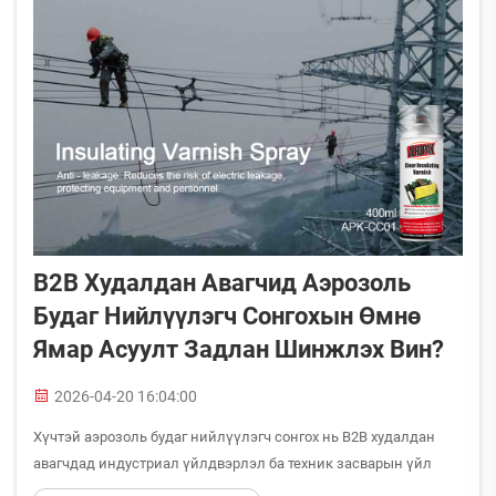
B2B Худалдан Авагчид Аэрозоль
Будаг Нийлүүлэгч Сонгохын Өмнө
Ямар Асуулт Задлан Шинжлэх Вин?
2026-04-20 16:04:00
Хүчтэй аэрозоль будаг нийлүүлэгч сонгох нь B2B худалдан
авагчдад индустриал үйлдвэрлэл ба техник засварын үйл
ажиллагаанд хамгийн чухал худалдан авах шийдвэрүүдийн