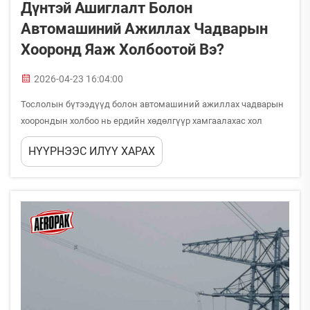
Дүнтэй Ашиглалт Болон
Автомашиний Ажиллах Чадварын
Хооронд Яаж Холбоотой Вэ?
2026-04-23 16:04:00
Тослолын бүтээдүүд болон автомашиний ажиллах чадварын
хоорондын холбоо нь ердийн хөдөлгүүр хамгаалахас хол
хүрдүүр; түлшний үр дүнтэй ашиглалт, ажиллах хугацаа болон
НҮҮРНЭЭС ИЛҮҮ ХАРАХ
механик надёжностын нийтлэг түвшнийг үндеснээр
нөлөөлдүүр. Орчин үеийн тослолын бүтээдүүд нь шүүрхүүн
холбооны онцгой элемент бөлгүүр...