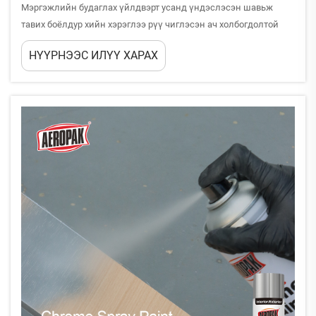
Мэргэжлийн будаглах үйлдвэрт усанд үндэслэсэн шавьж
тавих боёлдур хийн хэрэглээ рүү чиглэсэн ач холбогдолтой
шилжилт явбуй, үүнийг орчин-хамгаалалтын дүрэм журам,
НҮҮРНЭЭС ИЛҮҮ ХАРАХ
ажил газрын аюулгүй байдлын шаардлагууд, технологийн
дэвшилтүүд тодорхойлж буй. Мэргэжлийн будаглачид,
гүйцэтгэгчид, а...