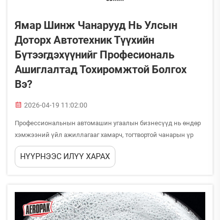
Ямар Шинж Чанарууд Нь Улсын
Доторх Автотехник Түүхийн
Бүтээгдэхүүнийг Професиональ
Ашиглалтад Тохиромжтой Болгох
Вэ?
2026-04-19 11:02:00
Профессиональнын автомашин угаалын бизнесүүд нь өндөр
хэмжээний үйл ажиллагааг хамарч, тогтвортой чанарын үр
дүнг хадгалахад зориулан тусгай угаалын шингэнүүдийг
НҮҮРНЭЭС ИЛҮҮ ХАРАХ
шаардаж.