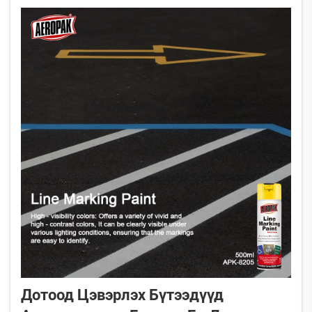
Дотоод Цэвэрлэх Бүтээдүүд