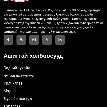
Шэньжэнь i-Like Fine Chemical Co., Ltd нь AEROPAK брэнд дор өндөр
үзүүлэлттэй автомашины засвар үйлчилгээ болон гэр ахуйн
харилцааны бүтээгдэхүүнүүдийг нийлүүлдэг. Бидний судалгаа,
хөгжүүлэлтэд суурилсан инноваци, дэлхий дахины хуваарилалтын
сүлжээ нь дэлхийн өнцөг бүсэд итгэл үүсгэсэн шүршүүрийн
шийдлийг хүргэдэг. Дэлгэрэнгүй мэдээлэл авах.
Ашигтай холбоосууд
Бидний тухайд
Бүтээгдэхүүнүүд
Үйлчилгээ
Мэдээ
Дүрс бичлэгүүд
Хэрэглээ