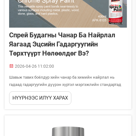
Спрей Будагны Чанар Ба Найрлал
Яагаад Эцсийн Гадаргуугийн
Төрхтүүрт Нөлөөлдөг Вэ?
2026-04-26 11:02:00
Шавьж тавих боёлдур хийн чанар ба химийн найрлал нь
гадаад гадаргуугийн дүүрэн хүртэл мэргэжлийн стандартад
нийцүүлж буй юм үү, эсвэл хүлээгдэж буй үр дүнгүй үр дүн үү
НҮҮРНЭЭС ИЛҮҮ ХАРАХ
— гадаад гадаргуугийн дүүрэн хүртэл шууд тодорхойлж буй.
Шавьж тавих боёлдур хийн найрлал яагаад чухал вэ — гэдгийг
ойлгох нь будаглах үйлдлийн түүнд хүртэл түгээмүүлсэн
асуудлуудыг тайлбарлахад тусалж буй...