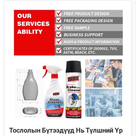
Тослолын Бүтээдүүд Нь Түлшний Үр