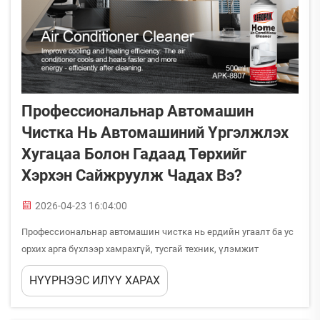
Профессиональнар Автомашин
Чистка Нь Автомашиний Үргэлжлэх
Хугацаа Болон Гадаад Төрхийг
Хэрхэн Сайжруулж Чадах Вэ?
2026-04-23 16:04:00
Профессиональнар автомашин чистка нь ердийн угаалт ба ус
орхих арга бүхлээр хамрахгүй, тусгай техник, үлэмжит
бүтээдүүд болон системт арга зүйсүүдийг ашиглан
НҮҮРНЭЭС ИЛҮҮ ХАРАХ
автомашиний үргэлжлэх хугацаа болон гадаад төрхийн
хоёулангаа илт нөлөөлдүүр. Хэрэв тохирохуйцаар гүйцэтгэвэл,
профес...