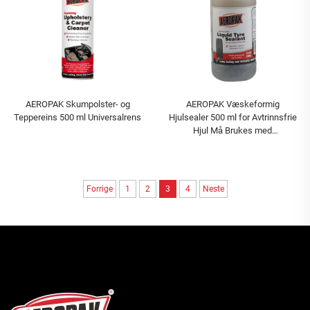
AEROPAK Skumpolster- og
AEROPAK Væskeformig
Teppereins 500 ml Universalrens
Hjulsealer 500 ml for Avtrinnsfrie
Hjul Må Brukes med
Luftkompressor
Forrige
1
2
3
4
Neste