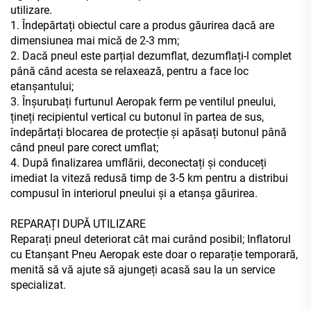
utilizare.
1. Îndepărtați obiectul care a produs găurirea dacă are
dimensiunea mai mică de 2-3 mm;
2. Dacă pneul este parțial dezumflat, dezumflați-l complet
până când acesta se relaxează, pentru a face loc
etanșantului;
3. Înșurubați furtunul Aeropak ferm pe ventilul pneului,
țineți recipientul vertical cu butonul în partea de sus,
îndepărtați blocarea de protecție și apăsați butonul până
când pneul pare corect umflat;
4. După finalizarea umflării, deconectați și conduceți
imediat la viteză redusă timp de 3-5 km pentru a distribui
compusul în interiorul pneului și a etanșa găurirea.
REPARAȚI DUPĂ UTILIZARE
Reparați pneul deteriorat cât mai curând posibil; Inflatorul
cu Etanșant Pneu Aeropak este doar o reparație temporară,
menită să vă ajute să ajungeți acasă sau la un service
specializat.