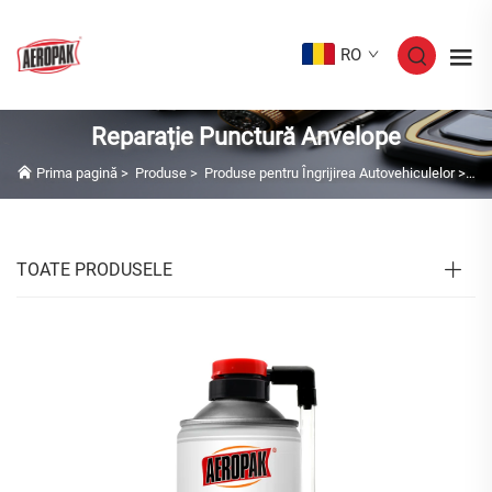
RO
Reparație Punctură Anvelope
Prima pagină
>
Produse
>
Produse pentru Îngrijirea Autovehiculelor
>
Re
TOATE PRODUSELE