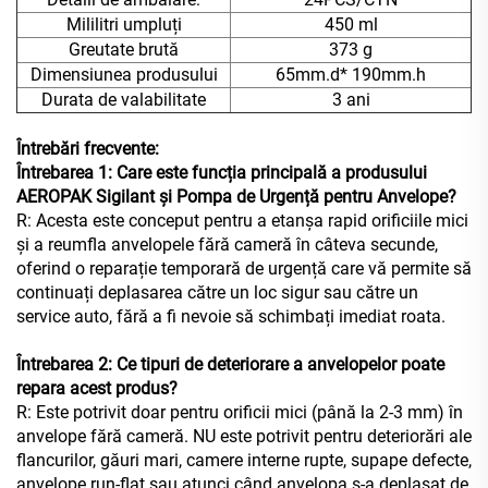
Mililitri umpluți
450 ml
Greutate brută
373 g
Dimensiunea produsului
65mm.d* 190mm.h
Durata de valabilitate
3 ani
Întrebări frecvente:
Întrebarea 1: Care este funcția principală a produsului
AEROPAK Sigilant și Pompa de Urgență pentru Anvelope?
R: Acesta este conceput pentru a etanșa rapid orificiile mici
și a reumfla anvelopele fără cameră în câteva secunde,
oferind o reparație temporară de urgență care vă permite să
continuați deplasarea către un loc sigur sau către un
service auto, fără a fi nevoie să schimbați imediat roata.
Întrebarea 2: Ce tipuri de deteriorare a anvelopelor poate
repara acest produs?
R: Este potrivit doar pentru orificii mici (până la 2-3 mm) în
anvelope fără cameră. NU este potrivit pentru deteriorări ale
flancurilor, găuri mari, camere interne rupte, supape defecte,
anvelope run-flat sau atunci când anvelopa s-a deplasat de