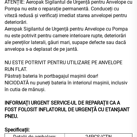
ATENȚIE: Aeropak Sigilantul de Urgență pentru Anvelope cu
Pompa nu este o reparație permanentă. Conduceți cu
viteză redusă și verificați imediat starea anvelopei pentru
deteriorări.
Aeropak Sigilantul de Urgență pentru Anvelope cu Pompa
nu este potrivit pentru camere interioare rupte, deteriorări
ale pereților laterali, găuri mari, supape defecte sau dacă
anvelopa s-a deplasat de pe jantă.
NU ESTE POTRIVIT PENTRU UTILIZARE PE ANVELOPE
RUN FLAT.
Păstrați bateria în portbagajul mașinii doar!
NICIODATĂ nu puneți bateria în interiorul mașinii, inclusiv
în cutia de mănuși.
INFORMAȚI URGENT SERVICE-UL DE REPARAȚII CA A
FOST FOLOSIT INFLATORUL DE URGENȚĂ CU ETANȘANT
PNEU.
Specificații:
Detalii de ambalare:
24PCS/CTN