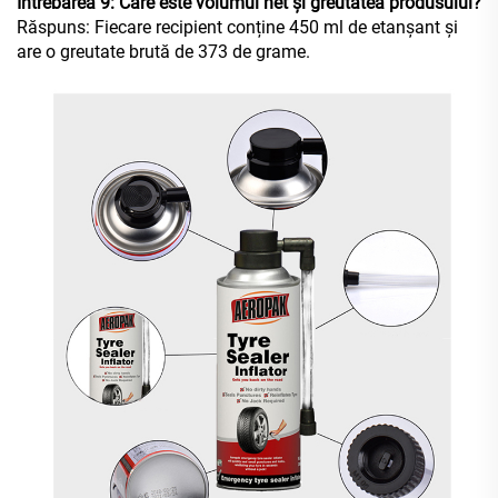
Întrebarea 9: Care este volumul net și greutatea produsului?
Răspuns: Fiecare recipient conține 450 ml de etanșant și
are o greutate brută de 373 de grame.