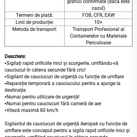
graficii confirmate (dacă este
cazul)
Termeni de plată:
FOB, CFR, EXW
Linii de producție:
10+
Metoda de transport:
Transport Profesional al
Containerelor cu Materiale
Periculoase
Descriere:
Sigilați rapid orificiile mici și scurgerile, umflându-vă
•
cauciucul în câteva secunde fără cric!
Sigilant de cauciucuri de urgență cu funcție de umflare
•
Reparație temporară a cauciucului pentru a ajunge la
•
destinație
Numai pentru utilizare de urgență!
•
Numai pentru cauciucuri fără cameră de aer
•
Viteză maximă 80 km/h
•
Sigilantul de cauciucuri de urgență Aeropak cu funcție de
umflare este conceput pentru a sigila rapid orificiile mici și