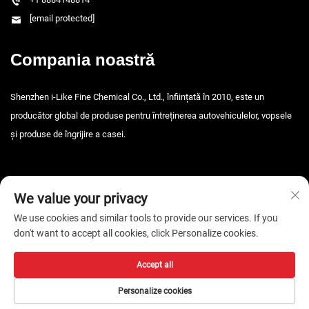
[email protected]
Compania noastră
Shenzhen i-Like Fine Chemical Co., Ltd., înființată în 2010, este un
producător global de produse pentru întreținerea autovehiculelor, vopsele
și produse de îngrijire a casei.
We value your privacy
We use cookies and similar tools to provide our services. If you
don't want to accept all cookies, click Personalize cookies.
Drepturi de autor © 2026 Shenzhen i-Like Fine Chemical Co., Ltd. Toate
drepturile rezervate. -
Politica de confidențialitate
Accept all
Personalize cookies