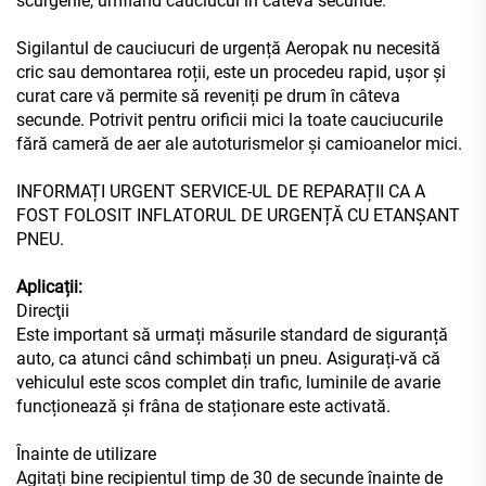
scurgerile, umflând cauciucul în câteva secunde.
Sigilantul de cauciucuri de urgență Aeropak nu necesită
cric sau demontarea roții, este un procedeu rapid, ușor și
curat care vă permite să reveniți pe drum în câteva
secunde. Potrivit pentru orificii mici la toate cauciucurile
fără cameră de aer ale autoturismelor și
camioanelor mici.
INFORMAȚI URGENT SERVICE-UL DE REPARAȚII CA A
FOST FOLOSIT INFLATORUL DE URGENȚĂ CU ETANȘANT
PNEU.
Aplicații:
Direcţii
Este important să urmați măsurile standard de siguranță
auto, ca atunci când schimbați un pneu. Asigurați-vă că
vehiculul este scos complet din trafic, luminile de avarie
funcționează și frâna de staționare este activată.
Înainte de utilizare
Agitați bine recipientul timp de 30 de secunde înainte de