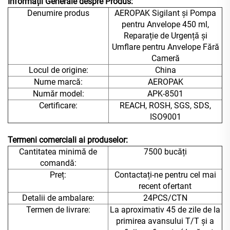
Informații Generale despre Produs:
Denumire produs
AEROPAK Sigilant și Pompa
pentru Anvelope 450 ml,
Reparație de Urgență și
Umflare pentru Anvelope Fără
Cameră
Locul de origine:
China
Nume marcă:
AEROPAK
Număr model:
APK-8501
Certificare:
REACH, ROSH, SGS, SDS,
ISO9001
Termeni comerciali ai produselor:
Cantitatea minimă de
7500 bucăți
comandă:
Preț:
Contactați-ne pentru cel mai
recent ofertant
Detalii de ambalare:
24PCS/CTN
Termen de livrare:
La aproximativ 45 de zile de la
primirea avansului T/T și a