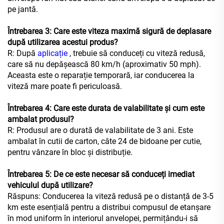
pe jantă.
Întrebarea 3: Care este viteza maximă sigură de deplasare
după utilizarea acestui produs?
R: După
aplicație
, trebuie să conduceți cu viteză redusă,
care să nu depășească 80 km/h (aproximativ 50 mph).
Aceasta este o reparație temporară, iar conducerea la
viteză mare poate fi periculoasă.
Întrebarea 4: Care este durata de valabilitate și cum este
ambalat produsul?
R: Produsul are o durată de valabilitate de 3 ani. Este
ambalat în cutii de carton, câte 24 de bidoane per cutie,
pentru vânzare în bloc și distribuție.
Întrebarea 5: De ce este necesar să conduceți imediat
vehiculul după utilizare?
Răspuns: Conducerea la viteză redusă pe o distanță de 3-5
km este esențială pentru a distribui compusul de etanșare
în mod uniform în interiorul anvelopei, permițându-i să