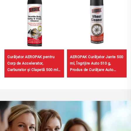
Curățator AEROPAK pentru
AEROPAK Curățator Jante 500
Corp de Accelerator,
ml, Îngrijire Auto 510 g,
Carburator și Clapetă 500 ml,
Produs de Curățare Auto
Curățator pentru Carburator
pentru Jante
Auto