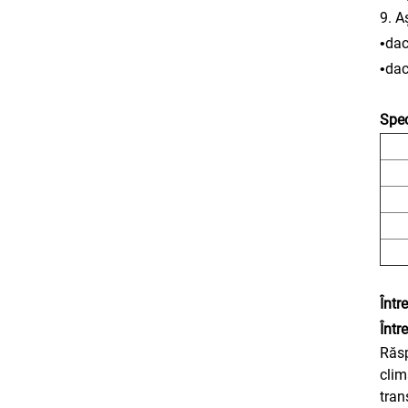
9. A
dac
•
dac
•
Spec
Într
Într
Răsp
clim
tran