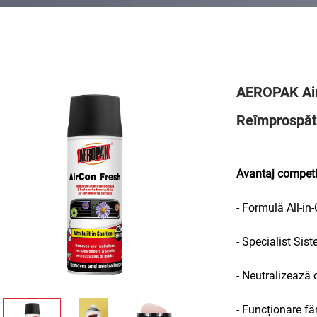
AEROPAK Air
Reîmprospăt
Avantaj competi
- Formulă All-in
- Specialist Sis
- Neutralizează
- Funcționare fă