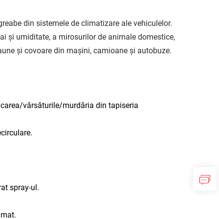
greabe din sistemele de climatizare ale vehiculelor.
ai și umiditate, a mirosurilor de animale domestice,
caune și covoare din mașini, camioane și autobuze.
âncarea/vărsăturile/murdăria din tapiseria
circulare.
at spray-ul.
umat.