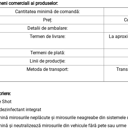
eni comerciali ai produselor:
Cantitatea minimă de comandă:
Preț:
Co
Detalii de ambalare:
Termen de livrare:
La aproxi
Termeni de plată:
Linii de producție:
Metoda de transport:
Trans
riere:
 Shot
dezinfectant integrat
mină mirosurile neplăcute și mirosurile neagreabe din sistemele d
mină și neutralizează mirosurile din vehicule fără pete sau urme