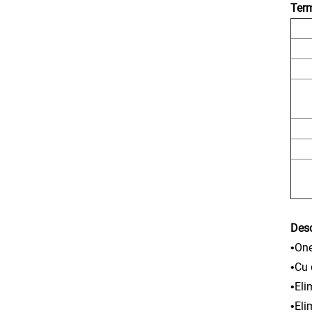
Term
Desc
One
•
Cu 
•
Eli
•
Eli
•