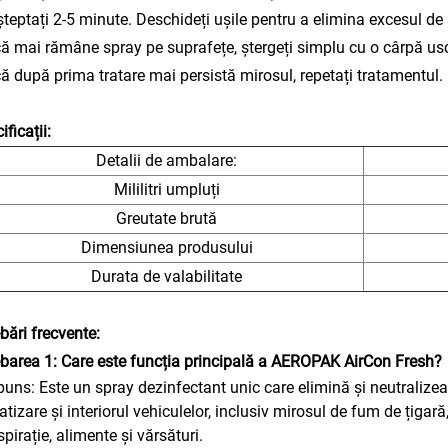
șteptați 2-5 minute. Deschideți ușile pentru a elimina excesul de 
ă mai rămâne spray pe suprafețe, ștergeți simplu cu o cârpă us
ă după prima tratare mai persistă mirosul, repetați tratamentul.
ificații:
Detalii de ambalare:
Mililitri umpluți
Greutate brută
Dimensiunea produsului
Durata de valabilitate
ebări frecvente:
ebarea 1: Care este funcția principală a AEROPAK AirCon Fresh?
uns: Este un spray dezinfectant unic care elimină și neutralize
atizare și interiorul vehiculelor, inclusiv mirosul de fum de țig
spirație, alimente și vărsături.