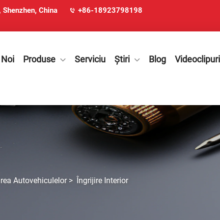
u, Shenzhen, China
+86-18923798198
 Noi
Produse
Serviciu
Știri
Blog
Videoclipuri
irea Autovehiculelor
>
Îngrijire Interior