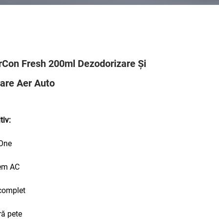
Con Fresh 200ml Dezodorizare Și
are Aer Auto
tiv:
-One
tem AC
 complet
ră pete