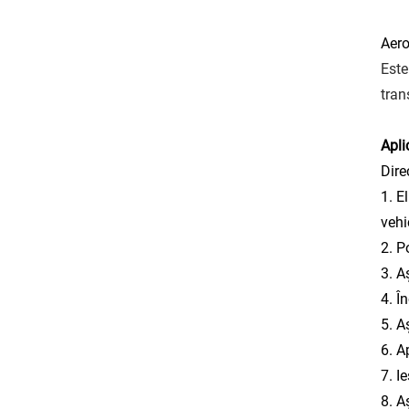
Aer
Este
tran
Aplic
Direc
1. E
vehi
2. P
3. A
4. Î
5. A
6. A
7. I
8. A