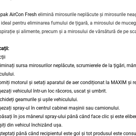
opak AirCon Fresh
elimină mirosurile neplăcute și mirosurile nea
 ideal pentru eliminarea fumului de țigară, a mirosului de muceg
spirație și alimente, precum și a mirosului de vărsătură de pe s
ații:
ţii
liminați sursa mirosurilor neplăcute, scrumierele de la țigări, m
culului.
orniți motorul și setați aparatul de aer condiționat la MAXIM și re
șezați vehiculul într-un loc răcoros, uscat și umbrit.
nchideți geamurile și ușile vehiculului.
șezați spray-ul în centrul cabinei mașinii sau camionului.
păsați în jos mânerul spray-ului până când face clic și este eliber
eșiți din vehicul închizând ușa.
șteptați până când recipientul este gol și tot produsul este cons