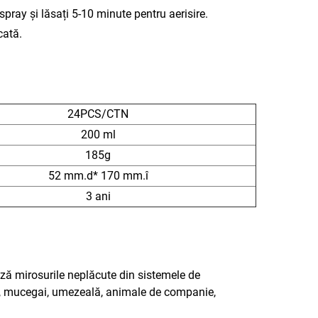
spray și lăsați 5-10 minute pentru aerisire.
cată.
24PCS/CTN
200 ml
185g
52 mm.d* 170 mm.î
3 ani
ază mirosurile neplăcute din sistemele de
ară, mucegai, umezeală, animale de companie,