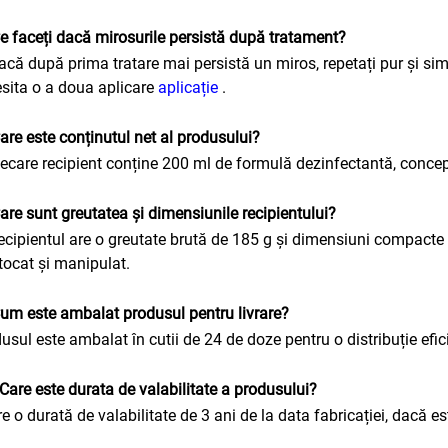
Ce faceți dacă mirosurile persistă după tratament?
acă după prima tratare mai persistă un miros, repetați pur și si
sita o a doua aplicare
aplicație
.
Care este conținutul net al produsului?
iecare recipient conține 200 ml de formulă dezinfectantă, conce
Care sunt greutatea și dimensiunile recipientului?
ecipientul are o greutate brută de 185 g și dimensiuni compact
tocat și manipulat.
Cum este ambalat produsul pentru livrare?
usul este ambalat în cutii de 24 de doze pentru o distribuție efic
 Care este durata de valabilitate a produsului?
re o durată de valabilitate de 3 ani de la data fabricației, dacă e