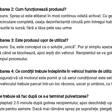
ebarea 2: Cum funcționează produsul?
uns: Spray-ul este eliberat în mod continuu odată activat. Cu gea
ecirculare completă, ceața dezinfectantă circulă prin întregul hab
surile la sursă, fără a lăsa pete sau urme.
ebarea 3: Este produsul ușor de utilizat?
uns: Da, este conceput ca o soluție „unică”. Pur și simplu așezaț
 când se blochează, apoi ieșiți din vehicul. Recipientul se va go
impul procesului.
ebarea 4: Ce condiții trebuie îndeplinite în vehicul înainte de utili
sigurați-vă că motorul este pornit și că aerul condiționat este s
vehiculul trebuie parcat într-un loc răcoros, uscat și umbros, cu 
Ce trebuie să fac după ce s-a terminat pulverizarea?
șteptați 2-5 minute după golirea recipientului, apoi deschideți uș
te pentru aerisire. Dacă mai rămâne spray pe suprafețe, ștergeț