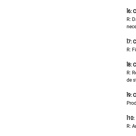
Î6: 
R: D
nece
Î7: 
R: F
Î8: 
R: R
de s
Î9: 
Prod
Î10:
R: A