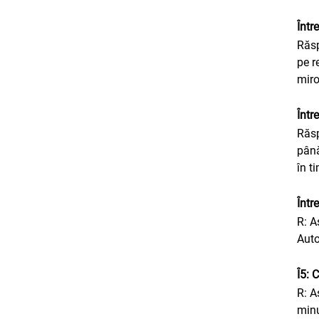
Într
Răsp
pe r
miro
Într
Răsp
până
în t
Într
R: A
Auto
Î5: 
R: A
minu