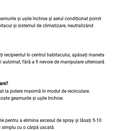
murile și ușile închise și aerul condiționat pornit
itacul și sistemul de climatizare, neutralizând
i recipientul în centrul habitacului, apăsați maneta
li automat, fără a fi nevoie de manipulare ulterioară
zare?
etat la putere maximă în modul de recirculare.
toate geamurile și ușile închise.
ile pentru a elimina excesul de spray și lăsați 5-10
i simplu cu o cârpă uscată.