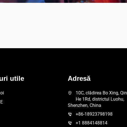
uri utile
Adresă
oi
10C, clădirea Bo Xing, Qi
He 1Rd, districtul Luohu,
E
Shenzhen, China
+86-18923798198
+1 8884148814